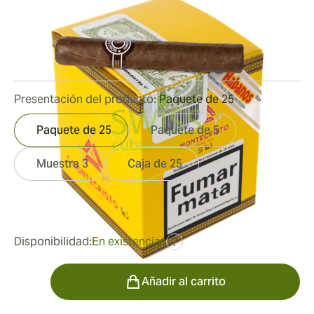
Medidor de anillo:
40
Longitud:
102 mm / 4 pulgadas
5
Reseñas
Presentación del producto:
Paquete de 25
Paquete de 25
Paquete de 5
Muestra 3
Caja de 25
fue
181,39 €
136,04 €
Disponibilidad:
En existencias
?
Cantidad
Añadir al carrito