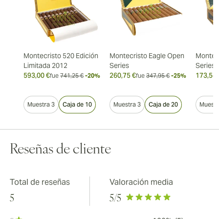
Montecristo 520 Edición
Montecristo Eagle Open
Montec
Limitada 2012
Series
Series
593,00 €
260,75 €
173,54 
fue
741,25 €
-20%
fue
347,95 €
-25%
Muestra 3
Caja de 10
Muestra 3
Caja de 20
Muestr
Reseñas de cliente
Total de reseñas
Valoración media
5
5
/5