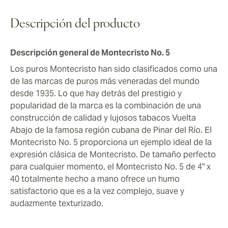
los puros sobre la marcha.
catálogo de puros cubanos. Ya sea como puro
matutino o para tomar una noche, puede confiar en el
Descripción del producto
Montecristo No. 5 para ofrecer una experiencia de
puro cubano genuinamente satisfactoria.
Descripción general de Montecristo No. 5
Los puros Montecristo han sido clasificados como una
de las marcas de puros más veneradas del mundo
desde 1935. Lo que hay detrás del prestigio y
popularidad de la marca es la combinación de una
construcción de calidad y lujosos tabacos Vuelta
Abajo de la famosa región cubana de Pinar del Río. El
Montecristo No. 5 proporciona un ejemplo ideal de la
expresión clásica de Montecristo. De tamaño perfecto
para cualquier momento, el Montecristo No. 5 de 4" x
40 totalmente hecho a mano ofrece un humo
satisfactorio que es a la vez complejo, suave y
audazmente texturizado.