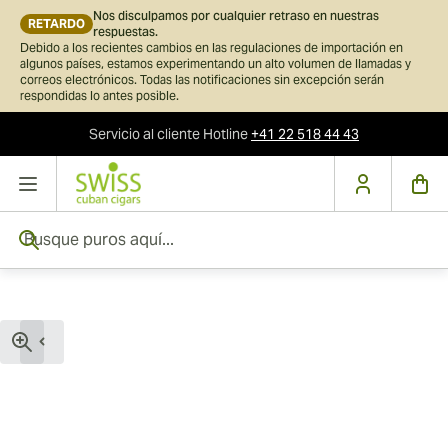
Nos disculpamos por cualquier retraso en nuestras
RETARDO
respuestas.
Debido a los recientes cambios en las regulaciones de importación en
algunos países, estamos experimentando un alto volumen de llamadas y
correos electrónicos. Todas las notificaciones sin excepción serán
respondidas lo antes posible.
Servicio al cliente
Hotline
+41 22 518 44 43
Ir al contenido
Busque puros aquí...