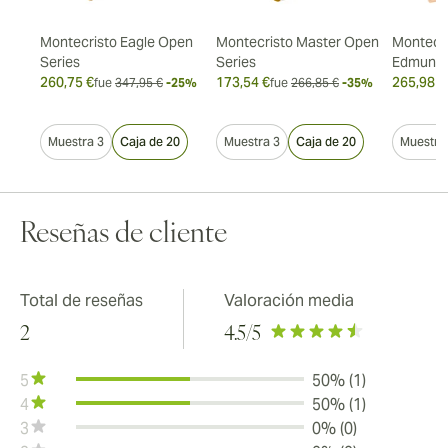
ión
Montecristo Eagle Open
Montecristo Master Open
Montecri
Series
Series
Edmund
260,75 €
173,54 €
265,98 €
20%
fue
347,95 €
-25%
fue
266,85 €
-35%
0
Muestra 3
Caja de 20
Muestra 3
Caja de 20
Muestra
Reseñas de cliente
Total de reseñas
Valoración media
2
4.5
/5
5
50% (1)
4
50% (1)
3
0% (0)