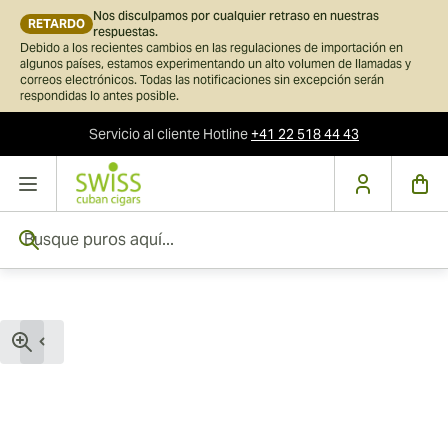
Nos disculpamos por cualquier retraso en nuestras
RETARDO
respuestas.
Debido a los recientes cambios en las regulaciones de importación en
algunos países, estamos experimentando un alto volumen de llamadas y
correos electrónicos. Todas las notificaciones sin excepción serán
respondidas lo antes posible.
Servicio al cliente
Hotline
+41 22 518 44 43
Ir al contenido
Busque puros aquí...