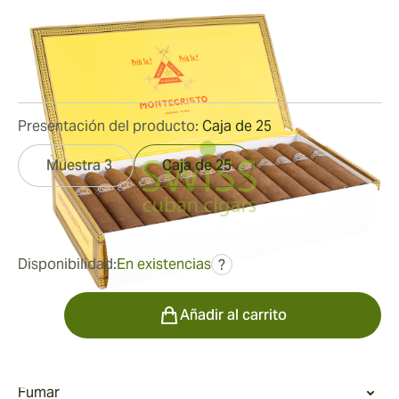
Medidor de anillo:
52
Longitud:
120 mm / 4.7 pulgadas
2
Reseñas
Presentación del producto:
Caja de 25
Muestra 3
Caja de 25
fue
324,41 €
211,04 €
Disponibilidad:
En existencias
?
Cantidad
Añadir al carrito
Fumar