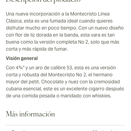
Descripción del producto
El dulzor desaparece en el segundo tercio,
reemplazado por sabores como nuez moscada y pan,
Una nueva incorporación a la Montecristo Línea
con una fuerza y cuerpo medios a completos. En el
Clásica, esta es una fumada ideal cuando quieres
tercio final, la madera se ensancha con un botar por la
disfrutar mucho en poco tiempo. Con un nuevo diseño
nariz y una fuerza disminuida.
con flor de liz dorada en la banda, esta vara es tan
buena como la versión completa No 2, solo que más
corta y más rápida de fumar.
Visión general
Con 4¾" y un aro de calibre 53, esta es una versión
corta y robusta del Montecristo No 2, el hermano
mayor del petit. Chocolate y nuez con la cremosidad
cubana esencial, este es un excelente cigarro después
de una comida pesada o maridado con whiskies.
Más información