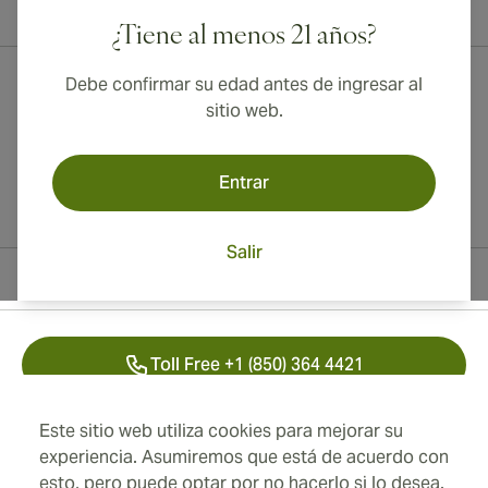
¡Envío internacional disponible a Canadá, Reino Unido y Australia!
¿Tiene al menos 21 años?
Debe confirmar su edad antes de ingresar al
sitio web.
Entrar
Salir
Información del contacto
Toll Free +1 (850) 364 4421
+41 22 518 44 43
Este sitio web utiliza cookies para mejorar su
experiencia. Asumiremos que está de acuerdo con
info@swisscubancigars.com
esto, pero puede optar por no hacerlo si lo desea.