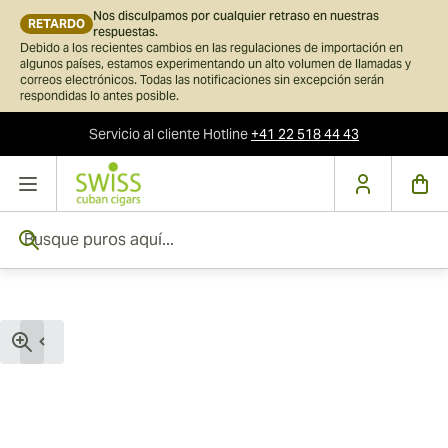
Nos disculpamos por cualquier retraso en nuestras
RETARDO
respuestas.
Debido a los recientes cambios en las regulaciones de importación en
algunos países, estamos experimentando un alto volumen de llamadas y
correos electrónicos. Todas las notificaciones sin excepción serán
respondidas lo antes posible.
Servicio al cliente
Hotline
+41 22 518 44 43
Ir al contenido
Busque puros aquí...