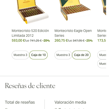
Montecristo 520 Edición
Montecristo Eagle Open
Montec
Limitada 2012
Series
Series
593,00 €
260,75 €
173,54 
fue
741,25 €
-20%
fue
347,95 €
-25%
Muestra 3
Caja de 10
Muestra 3
Caja de 20
Muestr
Muestr
Reseñas de cliente
Total de reseñas
Valoración media