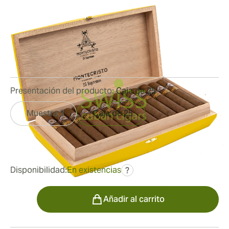
Limitada 2019
Medidor de anillo:
55
Longitud:
130 mm / 5.12 pulgadas
0
Reseñas
Presentación del producto:
Caja de 25
Muestra 3
Caja de 25
fue
1151,12 €
690,67 €
Disponibilidad:
En existencias
?
Cantidad
Añadir al carrito