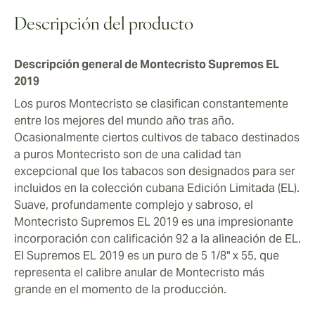
puros algunos de los más buscados en el mundo
actual. Entonces, no espere para agregar el
Descripción del producto
Montecristo Supremos EL 2019 a su colección.
Descripción general de Montecristo Supremos EL
2019
Los puros Montecristo se clasifican constantemente
entre los mejores del mundo año tras año.
Ocasionalmente ciertos cultivos de tabaco destinados
a puros Montecristo son de una calidad tan
excepcional que los tabacos son designados para ser
incluidos en la colección cubana Edición Limitada (EL).
Suave, profundamente complejo y sabroso, el
Montecristo Supremos EL 2019 es una impresionante
incorporación con calificación 92 a la alineación de EL.
El Supremos EL 2019 es un puro de 5 1/8" x 55, que
representa el calibre anular de Montecristo más
grande en el momento de la producción.