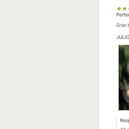
Perfe
Gran 
JULI
Resp