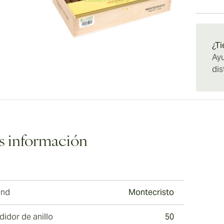
Envío e
¿Ti
Ayu
dis
 información
and
Montecristo
idor de anillo
50