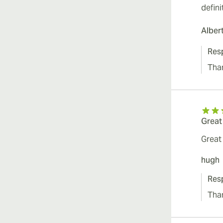
defini
Alber
Resp
Tha
Great
Great
hugh
Resp
Tha