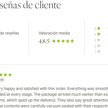
señas de cliente
5
 de reseñas
Valoración media
4
3
4.8
/5
2
1
ct!
ery happy and satisfied with this order. Everything was smoot
ded at every stage. The package arrived much earlier than exp
ms, which sped up the delivery). They also pay great attentio
he contents were carefully vacuum-sealed with their respectiv