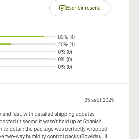
Escribir reseña
80% (4)
20% (1)
0% (0)
0% (0)
0% (0)
25 sept 2025
h and fast, with detailed shipping updates
ected (it seems it wasn’t held up at Spanish
n to detail: the package was perfectly wrapped,
e two-way humidity control packs (Boveda). I’ll