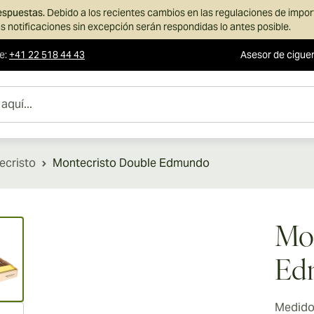
respuestas.
Debido a los recientes cambios en las regulaciones de impo
s notificaciones sin excepción serán respondidas lo antes posible.
te
:
+41 22 518 44 43
Asesor de cigue
ecristo
Montecristo Double Edmundo
ew larger image
Mon
Ed
Medidor
ew larger image