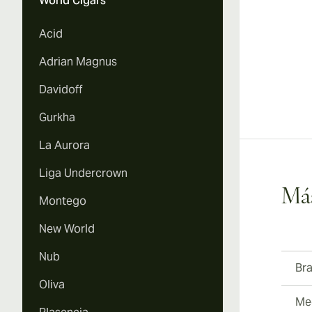
World Cigars
Acid
Adrian Magnus
Davidoff
Gurkha
La Aurora
Liga Undercrown
Más
Montego
New World
Nub
Br
Oliva
Med