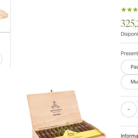
325,
Disponi
ew larger image
Present
Pa
ew larger image
Mu
Cantida
ew larger image
Informa