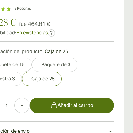
5
Reseñas
28 €
fue
464,81 €
bilidad:
En existencias
?
ación del producto:
Caja de 25
quete de 15
Paquete de 3
estra 3
Caja de 25
d
Añadir al carrito
ción de envío