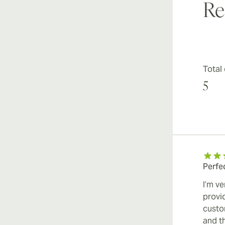
Re
Total
5
Perfe
I’m v
provi
custo
and t