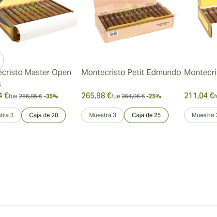
cristo Master Open
Montecristo Petit Edmundo
Montecris
s
4 €
265,98 €
211,04 €
fue
266,85 €
-35%
fue
354,06 €
-25%
f
tra 3
Caja de 20
Muestra 3
Caja de 25
Muestra 