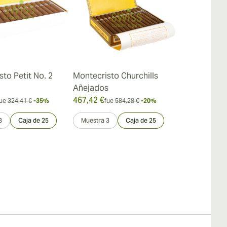
to Petit No. 2
Montecristo Churchills
Montecristo
Añejados
467,42 €
18,31 €
ue
324,41 €
-35%
fue
584,28 €
-20%
fue
21,
3
Caja de 25
Muestra 3
Caja de 25
Caja de 20