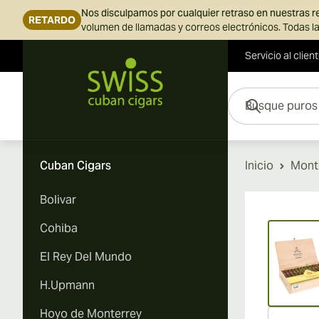
Nos disculpamos por cualquier retraso en nuestras 
RETARDO
volumen de llamadas y correos electrónicos. Todas la
Servicio al clien
Ir al contenido
Busque puros aquí...
Cuban Cigars
Inicio
Mont
Bolivar
Vi
Cohiba
El Rey Del Mundo
H.Upmann
Hoyo de Monterrey
Vi