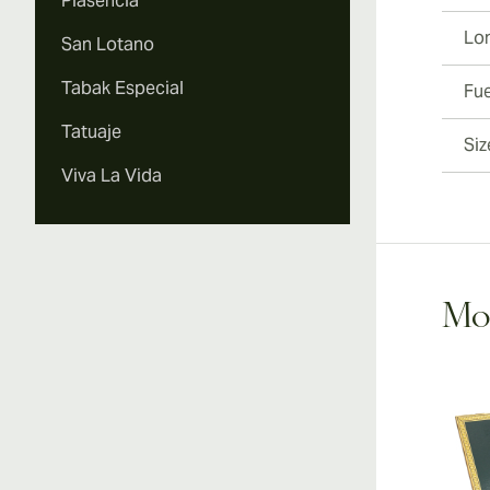
Plasencia
Lo
San Lotano
Tabak Especial
Fu
Tatuaje
Siz
Viva La Vida
Mon