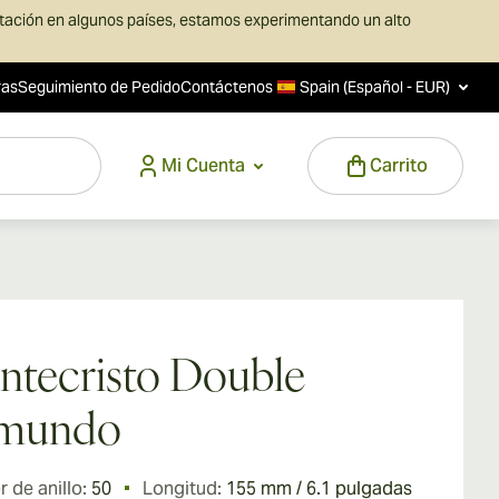
rtación en algunos países, estamos experimentando un alto
ras
Seguimiento de Pedido
Contáctenos
Spain (Español - EUR)
Mi Cuenta
Carrito
tecristo Double
mundo
 de anillo:
50
Longitud:
155 mm / 6.1 pulgadas