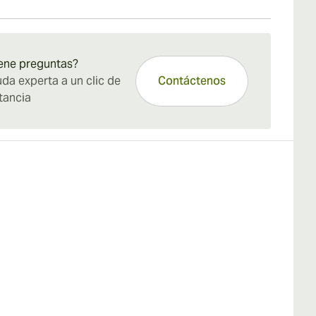
stándar de 15 a 45 días.
ene preguntas?
da experta a un clic de
Contáctenos
tancia