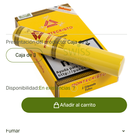
Medidor de anillo:
52
Longitud:
135 mm / 5.3 pulgadas
0
Reseñas
Presentación del producto:
Caja de 3
Caja de 3
fue
53,20 €
40,11 €
Disponibilidad:
En existencias
?
Cantidad
Añadir al carrito
Fumar