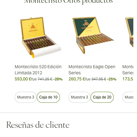
Montecristo Otros productos
Montecristo 520 Edición
Montecristo Eagle Open
Montec
Limitada 2012
Series
Series
593,00 €
260,75 €
173,54 
fue
741,25 €
-20%
fue
347,95 €
-25%
Muestra 3
Caja de 10
Muestra 3
Caja de 20
Muestr
Reseñas de cliente