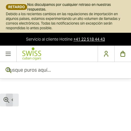
Nos disculpamos por cualquier retraso en nuestras
RETARDO
respuestas.
Debido a los recientes cambios en las regulaciones de importación en
algunos países, estamos experimentando un alto volumen de llamadas y
correos electrónicos. Todas las notificaciones sin excepción serán
respondidas lo antes posible.
Servicio al cliente
Hotline
+41 22 518 44 43
Ir al contenido
Busque puros aquí...