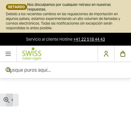
Nos disculpamos por cualquier retraso en nuestras
RETARDO
respuestas.
Debido a los recientes cambios en las regulaciones de importación en
algunos países, estamos experimentando un alto volumen de llamadas y
correos electrónicos. Todas las notificaciones sin excepción serán
respondidas lo antes posible.
Servicio al cliente
Hotline
+41 22 518 44 43
Ir al contenido
Busque puros aquí...