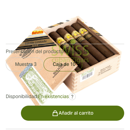
2018
Medidor de anillo:
54
Longitud:
140 mm / 5.5 pulgadas
1
Reseñas
Presentación del producto:
Caja de 10
Muestra 3
Caja de 10
fue
444,75 €
289,52 €
Disponibilidad:
En existencias
?
Cantidad
Añadir al carrito