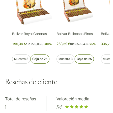
Bolivar Royal Coronas
Bolivar Belicosos Finos
Bolivar
195,34 €
268,59 €
335,74 
fue
279,06 €
-30%
fue
357,54 €
-25%
Muestra 3
Caja de 25
Muestra 3
Caja de 25
Muestr
Reseñas de cliente
Total de reseñas
Valoración media
1
5
/5