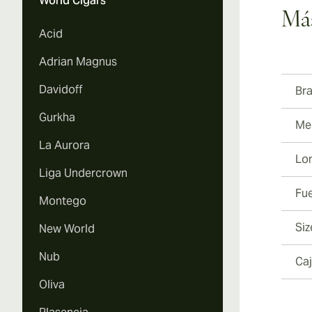
World Cigars
Más
Vi
Acid
Adrian Magnus
Davidoff
Br
Vi
Gurkha
Med
La Aurora
Lo
Liga Undercrown
Fu
Vi
Montego
Siz
New World
Nub
Ca
Oliva