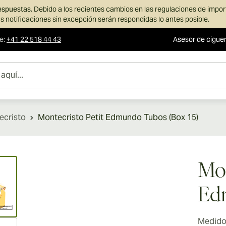
respuestas.
Debido a los recientes cambios en las regulaciones de impo
s notificaciones sin excepción serán respondidas lo antes posible.
te
:
+41 22 518 44 43
Asesor de cigue
ecristo
Montecristo Petit Edmundo Tubos (Box 15)
ew larger image
Mon
Edm
Medidor
ew larger image