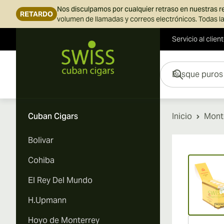
Nos disculpamos por cualquier retraso en nuestras 
RETARDO
volumen de llamadas y correos electrónicos. Todas la
Servicio al clien
Ir al contenido
Busque puros aquí...
Cuban Cigars
Inicio
Mont
Bolivar
Vi
Cohiba
El Rey Del Mundo
H.Upmann
Hoyo de Monterrey
Vi