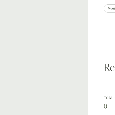
Mues
Re
Total
0