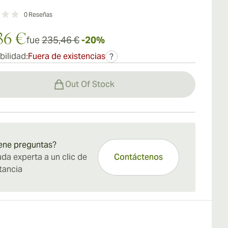
0
Reseñas
36 €
fue
235,46 €
-20%
bilidad:
Fuera de existencias
?
Out Of Stock
ene preguntas?
da experta a un clic de
Contáctenos
tancia