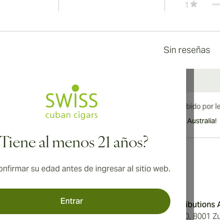
1
Sin reseñas
¡Envío internacional disponible a Canadá, Reino Unido y Australia!
¿Tiene al menos 21 años?
nfirmar su edad antes de ingresar al sitio web.
Dirección
Entrar
Condiciones
Aromatica Distributions
Privacidad
Löwenstrasse 20, 8001 Zu