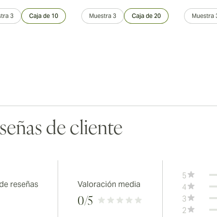
tra 3
Caja de 10
Muestra 3
Caja de 20
Muestra 
señas de cliente
5
 de reseñas
Valoración media
4
3
0
/5
2