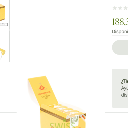
188,
Disponi
ew larger image
ew larger image
¿Ti
Ayu
dis
ew larger image