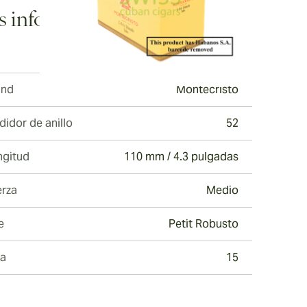
 información
ew larger image
and
Montecristo
ew larger image
idor de anillo
52
ngitud
110 mm / 4.3 pulgadas
erza
ew larger image
Medio
e
Petit Robusto
ja
15