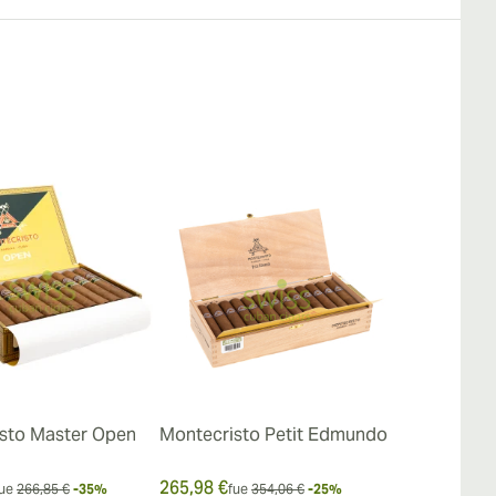
sto Master Open
Montecristo Petit Edmundo
Montecristo 
265,98 €
211,04 €
ue
266,85 €
-35%
fue
354,06 €
-25%
fue
3