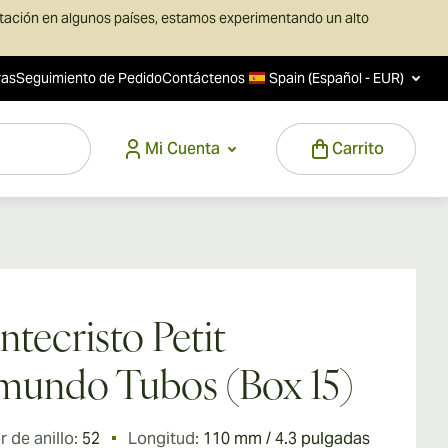
rtación en algunos países, estamos experimentando un alto
ras
Seguimiento de Pedido
Contáctenos
Spain (Español - EUR)
Mi Cuenta
Carrito
tecristo Petit
undo Tubos (Box 15)
 de anillo:
52
Longitud:
110 mm / 4.3 pulgadas