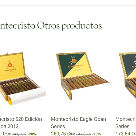
tecristo Otros productos
cristo 520 Edición
Montecristo Eagle Open
Montecri
ada 2012
Series
Series
0 €
260,75 €
173,54 €
fue
741,25 €
-20%
fue
347,95 €
-25%
f