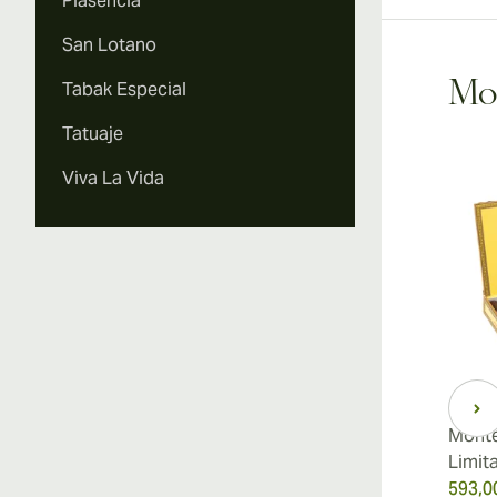
Plasencia
San Lotano
Tabak Especial
Mon
Tatuaje
Viva La Vida
Monte
Limit
593,0