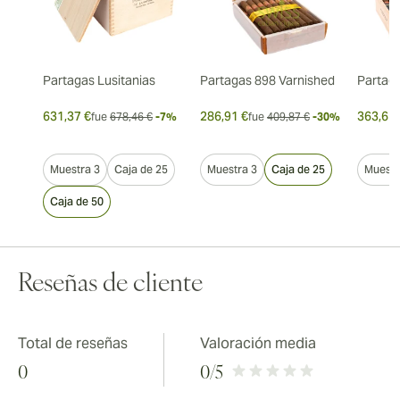
Partagas Lusitanias
Partagas 898 Varnished
Partaga
631,37 €
286,91 €
363,65 
fue
678,46 €
-7%
fue
409,87 €
-30%
Muestra 3
Caja de 25
Muestra 3
Caja de 25
Muestr
Caja de 50
Reseñas de cliente
Total de reseñas
Valoración media
0
0
/5