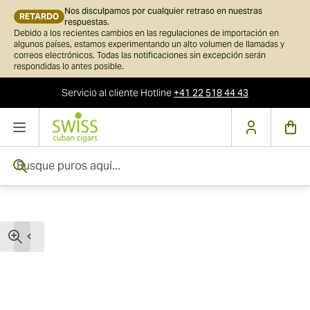
Nos disculpamos por cualquier retraso en nuestras
RETARDO
respuestas.
Debido a los recientes cambios en las regulaciones de importación en
algunos países, estamos experimentando un alto volumen de llamadas y
correos electrónicos. Todas las notificaciones sin excepción serán
respondidas lo antes posible.
Servicio al cliente
Hotline
+41 22 518 44 43
Ir al contenido
Busque puros aquí...