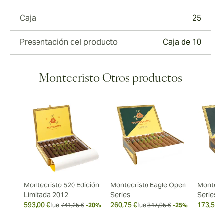
Caja
25
Presentación del producto
Caja de 10
Montecristo Otros productos
Montecristo 520 Edición
Montecristo Eagle Open
Montec
Limitada 2012
Series
Series
593,00 €
260,75 €
173,54 
fue
741,25 €
-20%
fue
347,95 €
-25%