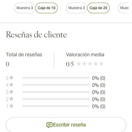
Muestra 3
Caja de 10
Muestra 3
Caja de 20
Muestr
Reseñas de cliente
Total de reseñas
Valoración media
0
0
/5
5
0% (0)
4
0% (0)
3
0% (0)
2
0% (0)
1
0% (0)
Escribir reseña