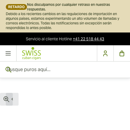
Nos disculpamos por cualquier retraso en nuestras
RETARDO
respuestas.
Debido a los recientes cambios en las regulaciones de importación en
algunos países, estamos experimentando un alto volumen de llamadas y
correos electrónicos. Todas las notificaciones sin excepción serán
respondidas lo antes posible.
Servicio al cliente
Hotline
+41 22 518 44 43
Ir al contenido
Busque puros aquí...