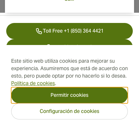
Información del contacto
Toll Free +1 (850) 364 4421
+41 22 518 44 43
Este sitio web utiliza cookies para mejorar su
info@swisscubancigars.com
experiencia. Asumiremos que está de acuerdo con
esto, pero puede optar por no hacerlo si lo desea.
Política de cookies
.
Información
Permitir cookies
Dirección
Configuración de cookies
2026 SwissCubanCigars.es
— Cigar Group. Todos los
derechos reservados.