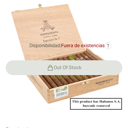
Medidor de anillo:
38
Longitud:
152 mm / 5.9 pulgadas
0
Reseñas
Disponibilidad:
Fuera de existencias
?
356,67 €
Out Of Stock
Fumar
Fumando
Valor
Los aromas a tierra, cedro y flores dan paso a una
compleja mezcla de sabores a avellana, cacao, miel,
Valor