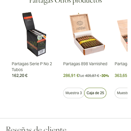
Partagas Otros productos
Partagas Serie P No 2
Partagas 898 Varnished
Partagas
Tubos
162,20 €
286,91 €
363,65 €
7%
fue
409,87 €
-30%
5
Muestra 3
Caja de 25
Muestra
Reseñas de cliente