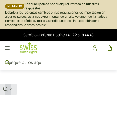
Nos disculpamos por cualquier retraso en nuestras
RETARDO
respuestas.
Debido a los recientes cambios en las regulaciones de importación en
algunos países, estamos experimentando un alto volumen de llamadas y
correos electrónicos. Todas las notificaciones sin excepción serán
respondidas lo antes posible.
Servicio al cliente
Hotline
+41 22 518 44 43
Ir al contenido
Busque puros aquí...