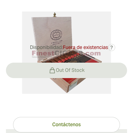
Medidor de anillo:
48
Longitud:
140 mm / 5.5 pulgadas
0
Reseñas
Disponibilidad:
Fuera de existencias
?
134,30 €
Out Of Stock
¿Tiene preguntas?
Ayuda experta a un clic de distancia
Contáctenos