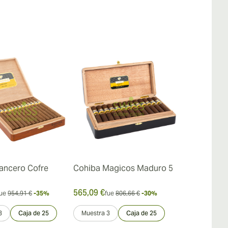
ancero Cofre
Cohiba Magicos Maduro 5
Cohiba Geni
565,09 €
595,62 €
ue
954,91 €
-35%
fue
806,66 €
-30%
fue
8
3
Caja de 25
Muestra 3
Caja de 25
Muestra 3