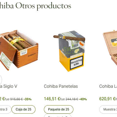
iba Otros productos
a Siglo V
Cohiba Panetelas
Cohiba L
2 €
146,51 €
620,91 €
fue
915,66 €
-35%
fue
244,18 €
-40%
f
tra 3
Caja de 25
Paquete de 25
Muestra 