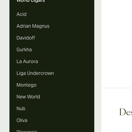
World Cigars
Vi
Acid
Adrian Magnus
Davidoff
Gurkha
La Aurora
Liga Undercrown
Montego
New World
Nub
Des
Oliva