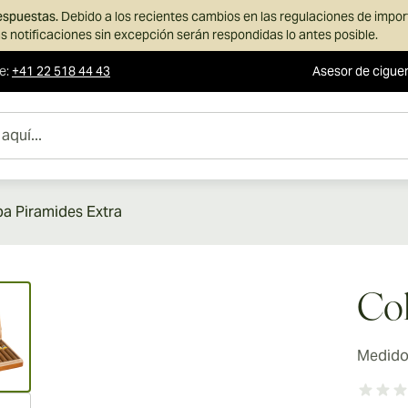
respuestas.
Debido a los recientes cambios en las regulaciones de impo
s notificaciones sin excepción serán respondidas lo antes posible.
te
:
+41 22 518 44 43
Asesor de cigue
a Piramides Extra
ew larger image
Coh
Medidor
ew larger image