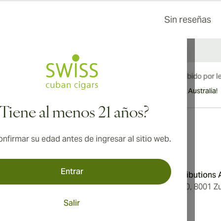
Sin reseñas
¡Envío internacional disponible a Canadá, Reino Unido y Australia!
¿Tiene al menos 21 años?
nfirmar su edad antes de ingresar al sitio web.
Dirección
Entrar
Condiciones
Aromatica Distributions
Privacidad
Löwenstrasse 20, 8001 Zu
tros
Switzerland
Salir