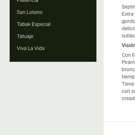
Plasencia
Sépti
San Lotano
Extra 
gordo
Tabak Especial
delic
sutil
Tatuaje
Visió
Viva La Vida
Con 6 
Pirám
bronc
tiemp
Tiene
con s
cread