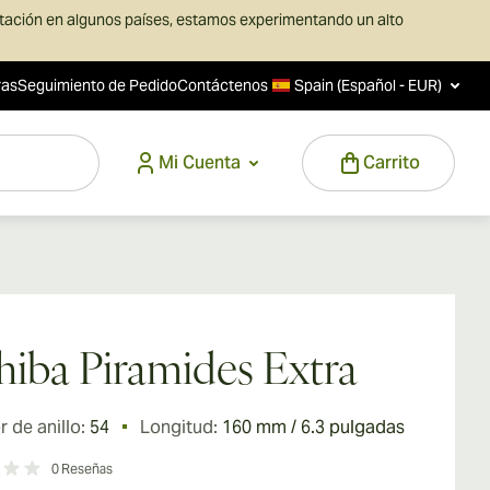
rtación en algunos países, estamos experimentando un alto
ras
Seguimiento de Pedido
Contáctenos
Spain (Español - EUR)
Mi Cuenta
Carrito
iba Piramides Extra
 de anillo:
54
Longitud:
160 mm / 6.3 pulgadas
0
Reseñas