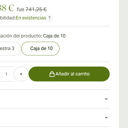
88 €
fue
741,25 €
bilidad:
En existencias
?
ación del producto:
Caja de 10
estra 3
Caja de 10
d
Añadir al carrito
do
l que su elegante exterior, el Cohiba Pirámides Extra