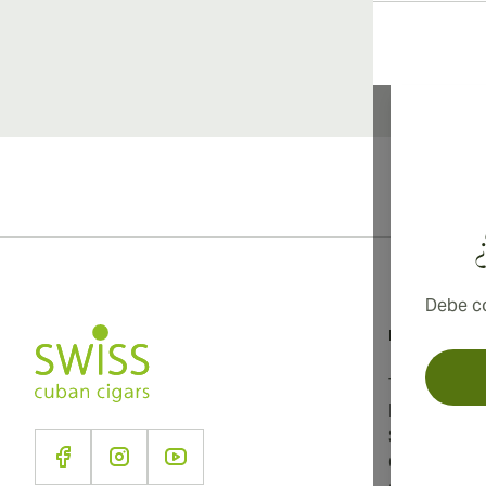
Debe co
Información
Términos y 
Política de 
Sobre noso
Contacto