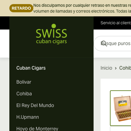
Nos disculpamos por cualquier retraso en nuestras 
RETARDO
volumen de llamadas y correos electrónicos. Todas la
Servicio al clien
Ir al contenido
Busque puros aquí...
Cuban Cigars
Inicio
Cohib
Bolivar
Vi
Cohiba
El Rey Del Mundo
H.Upmann
Hoyo de Monterrey
Vi