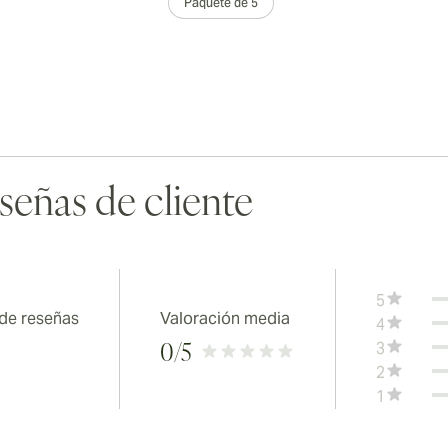
Paquete de 5
señas de cliente
5
 de reseñas
Valoración media
4
3
0
/5
2
1