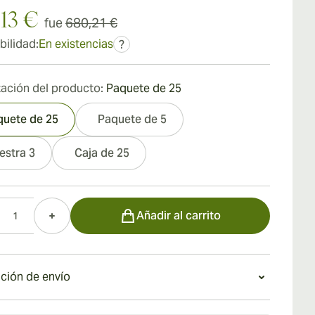
13 €
fue
680,21 €
bilidad:
En existencias
?
ación del producto:
Paquete de 25
quete de 25
Paquete de 5
estra 3
Caja de 25
d
Añadir al carrito
ción de envío
stándar de 15 a 45 días.