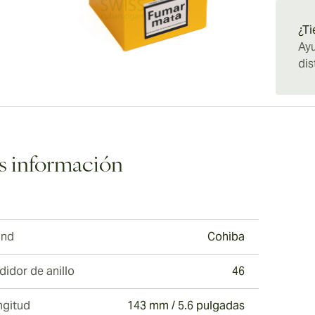
¿Ti
Ayu
dis
 información
and
Cohiba
idor de anillo
46
ngitud
143 mm / 5.6 pulgadas