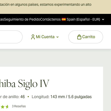
rtación en algunos países, estamos experimentando un alto
ras
Seguimiento de Pedido
Contáctenos
Spain (Español - EUR)
Mi Cuenta
Carrito
iba Siglo IV
 de anillo:
46
Longitud:
143 mm / 5.6 pulgadas
3
Reseñas