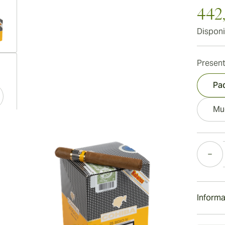
442,
Disponi
ew larger image
Present
Pa
Mu
ew larger image
Cantida
ew larger image
Informa
Envío e