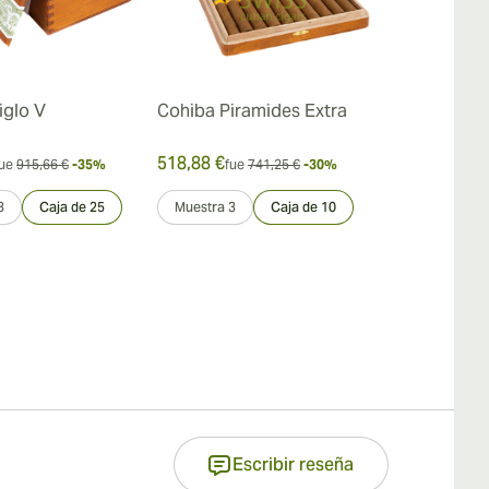
iglo V
Cohiba Piramides Extra
Cohiba Pane
518,88 €
146,51 €
ue
915,66 €
-35%
fue
741,25 €
-30%
fue
2
3
Caja de 25
Muestra 3
Caja de 10
Paquete de 2
Paquete de 5
Escribir reseña