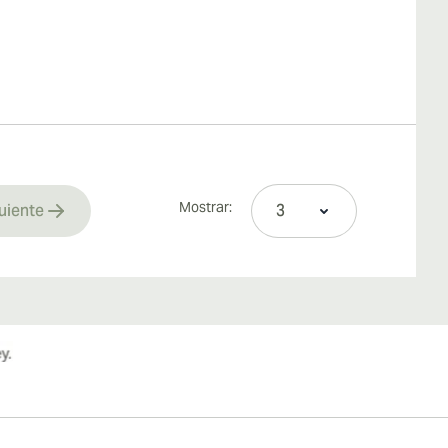
Mostrar:
uiente
rrently reading page