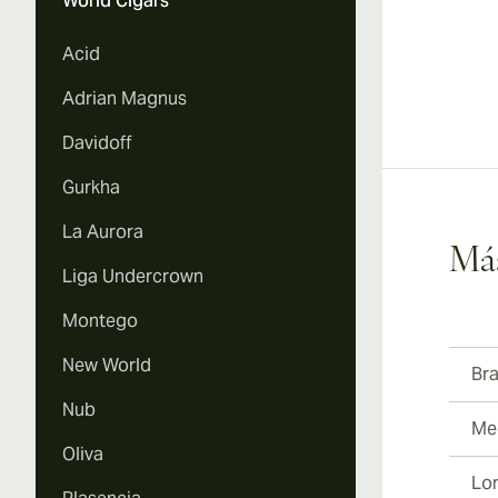
World Cigars
Acid
Adrian Magnus
Davidoff
Gurkha
La Aurora
Más
Liga Undercrown
Montego
New World
Br
Nub
Med
Oliva
Lo