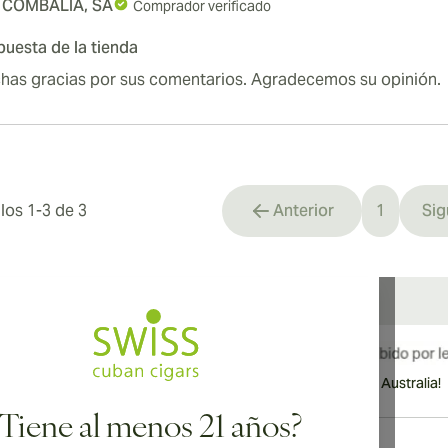
 COMBALIA, SA
Comprador verificado
uesta de la tienda
has gracias por sus comentarios. Agradecemos su opinión.
ulos
1
-
3
de
3
Anterior
1
Sig
You're cu
¡Envío internacional disponible a Canadá, Reino Unido y Australia!
¿Tiene al menos 21 años?