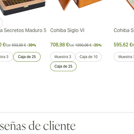
a Secretos Maduro 5
Cohiba Siglo VI
Cohiba S
0 €
708,98 €
595,62 €
fue
593,00 €
-30%
fue
1090,08 €
-35%
f
tra 3
Caja de 25
Muestra 3
Caja de 10
Muestra 
Caja de 25
señas de cliente