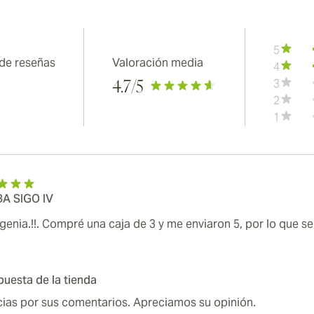
5
 de reseñas
Valoración media
4
3
4.7
/5
2
1
A SIGO IV
genia.!!. Compré una caja de 3 y me enviaron 5, por lo que se
uesta de la tienda
cias por sus comentarios. Apreciamos su opinión.