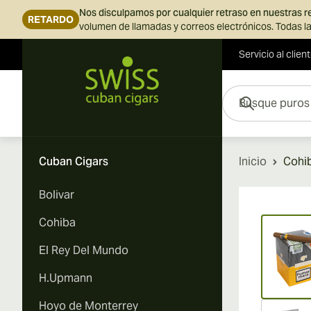
Nos disculpamos por cualquier retraso en nuestras 
RETARDO
volumen de llamadas y correos electrónicos. Todas la
Servicio al clien
Ir al contenido
Busque puros aquí...
Cuban Cigars
Inicio
Cohib
Bolivar
Vi
Cohiba
El Rey Del Mundo
H.Upmann
Hoyo de Monterrey
Vi