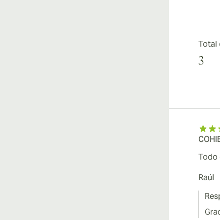
Total
3
COHIB
Todo 
Raúl
Resp
Gra