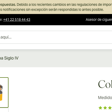
respuestas.
Debido a los recientes cambios en las regulaciones de impo
s notificaciones sin excepción serán respondidas lo antes posible.
te
:
+41 22 518 44 43
Asesor de cigue
a Siglo IV
ew larger image
Coh
Medidor
ew larger image