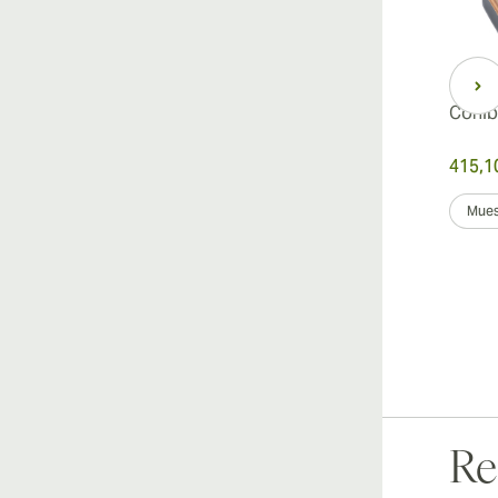
Cohib
415,1
Mues
Re