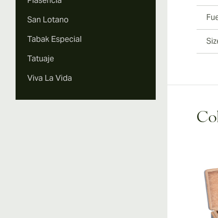
Plasencia
Fu
San Lotano
Tabak Especial
Siz
Tatuaje
Viva La Vida
Coh