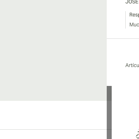
JOSE
Resp
Muc
Artíc