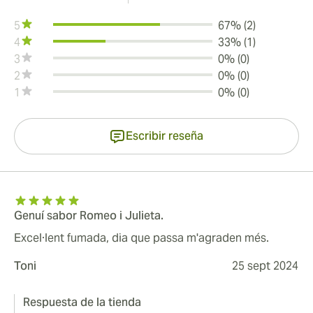
5
67% (2)
4
33% (1)
3
0% (0)
2
0% (0)
1
0% (0)
Escribir reseña
Genuí sabor Romeo i Julieta.
Excel·lent fumada, dia que passa m'agraden més.
Toni
25 sept 2024
Respuesta de la tienda