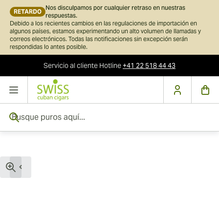
Nos disculpamos por cualquier retraso en nuestras
RETARDO
respuestas.
Debido a los recientes cambios en las regulaciones de importación en
algunos países, estamos experimentando un alto volumen de llamadas y
correos electrónicos. Todas las notificaciones sin excepción serán
respondidas lo antes posible.
Servicio al cliente
Hotline
+41 22 518 44 43
Ir al contenido
Busque puros aquí...