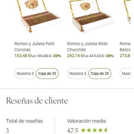
Romeo y Julieta Petit
Romeo y Julieta Wide
Romeo y
Coronas
Churchills
Belicos
153,48 €
292,14 €
273,83 
fue
191,85 €
-20%
fue
417,72 €
-30%
Muestra 3
Caja de 25
Muestra 3
Caja de 25
Muestr
Reseñas de cliente
Total de reseñas
Valoración media
3
4.7
/5