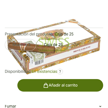
Medidor de anillo:
48
Longitud:
127 mm / 5 pulgadas
3
Reseñas
Presentación del producto:
Caja de 25
Muestra 3
Caja de 25
fue
239,82 €
168,31 €
Disponibilidad:
En existencias
?
Cantidad
Añadir al carrito
Fumar