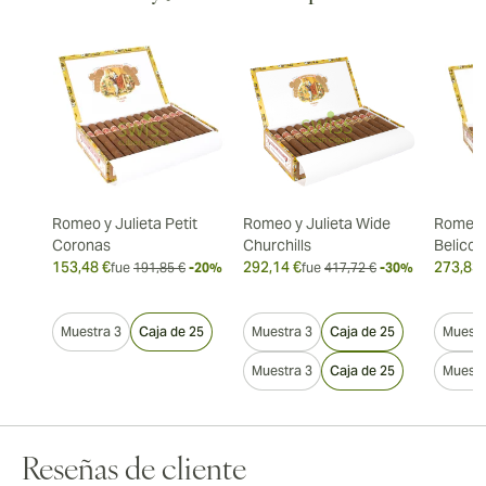
Romeo y Julieta Petit
Romeo y Julieta Wide
Romeo y
Coronas
Churchills
Belicos
153,48 €
292,14 €
273,83 
fue
191,85 €
-20%
fue
417,72 €
-30%
Muestra 3
Caja de 25
Muestra 3
Caja de 25
Muestr
Muestra 3
Caja de 25
Muestr
Reseñas de cliente