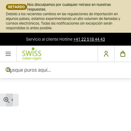
Nos disculpamos por cualquier retraso en nuestras
RETARDO
respuestas.
Debido a los recientes cambios en las regulaciones de importación en
algunos países, estamos experimentando un alto volumen de llamadas y
correos electrónicos. Todas las notificaciones sin excepción serán
respondidas lo antes posible.
Servicio al cliente
Hotline
+41 22 518 44 43
Ir al contenido
Busque puros aquí...