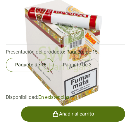
Tubos
Medidor de anillo:
50
Longitud:
124 mm / 4.9 pulgadas
0
Reseñas
Presentación del producto:
Paquete de 15
Paquete de 15
Paquete de 3
fue
224,99 €
157,84 €
Disponibilidad:
En existencias
?
Cantidad
Añadir al carrito