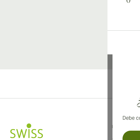
0
Debe co
Información