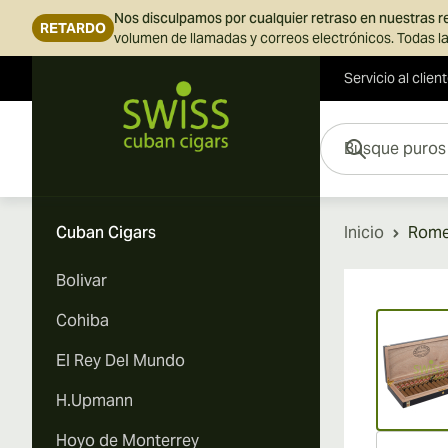
Nos disculpamos por cualquier retraso en nuestras 
RETARDO
volumen de llamadas y correos electrónicos. Todas la
Servicio al clien
Ir al contenido
Busque puros aquí...
Cuban Cigars
Inicio
Romeo
Bolivar
Vi
Cohiba
El Rey Del Mundo
H.Upmann
Hoyo de Monterrey
Vi