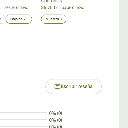
Churchills
35,75 €
337,49 €
ue
365,39 €
-25%
fue
44,48 €
-20%
fue
5
3
Caja de 25
Muestra 3
Muestra 3
Escribir reseña
0% (0)
0% (0)
0% (0)