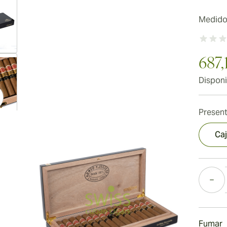
Medidor
ew larger image
687,
Disponi
Present
ew larger image
Caj
Cantida
ew larger image
Fumar