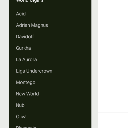
World Cigars
Vi
Acid
Adrian Magnus
Davidoff
Vi
Gurkha
La Aurora
Liga Undercrown
Vi
Montego
New World
Nub
Oliva