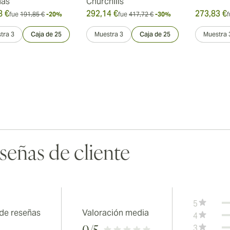
nas
Churchills
8 €
292,14 €
273,83 €
fue
191,85 €
-20%
fue
417,72 €
-30%
f
tra 3
Caja de 25
Muestra 3
Caja de 25
Muestra 
señas de cliente
5
 de reseñas
Valoración media
4
3