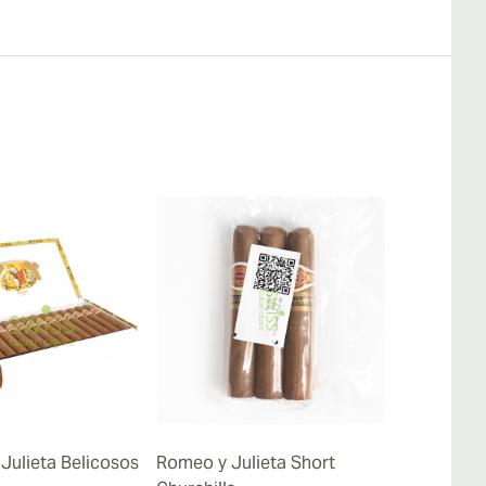
Julieta Belicosos
Romeo y Julieta Short
Romeo y Juli