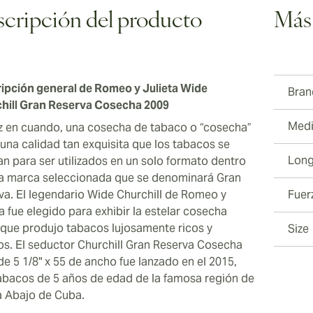
tesoros
cripción del producto
Más
ipción general de Romeo y Julieta Wide
Bran
hill Gran Reserva Cosecha 2009
Medi
z en cuando, una cosecha de tabaco o “cosecha”
 una calidad tan exquisita que los tabacos se
Long
an para ser utilizados en un solo formato dentro
a marca seleccionada que se denominará Gran
va. El legendario Wide Churchill de Romeo y
Fuer
a fue elegido para exhibir la estelar cosecha
 que produjo tabacos lujosamente ricos y
Size
os. El seductor Churchill Gran Reserva Cosecha
de 5 1/8" x 55 de ancho fue lanzado en el 2015,
abacos de 5 años de edad de la famosa región de
a Abajo de Cuba.