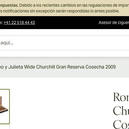
respuestas.
Debido a los recientes cambios en las regulaciones de impo
s notificaciones sin excepción serán respondidas lo antes posible.
te
:
+41 22 518 44 43
Asesor de cigue
 y Julieta Wide Churchill Gran Reserva Cosecha 2009
ew larger image
Rom
Chu
Co
ew larger image