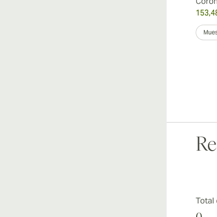
Coro
153,4
Mues
Re
Total