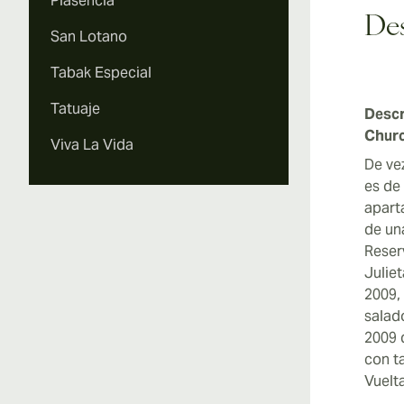
Plasencia
Des
San Lotano
Tabak Especial
Tatuaje
Descr
Churc
Viva La Vida
De ve
es de
apart
de un
Reser
Juliet
2009,
salad
2009 
con t
Vuelt