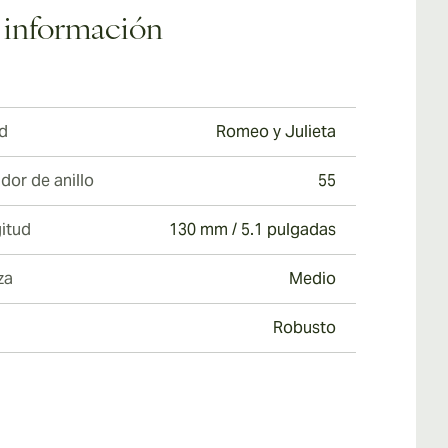
 a su colección hoy mismo.
 información
d
Romeo y Julieta
dor de anillo
55
itud
130 mm / 5.1 pulgadas
za
Medio
Robusto