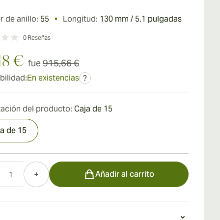
 de anillo:
55
Longitud:
130 mm / 5.1 pulgadas
0
Reseñas
18 €
fue
915,66 €
bilidad:
En existencias
?
ación del producto:
Caja de 15
a de 15
d
Añadir al carrito