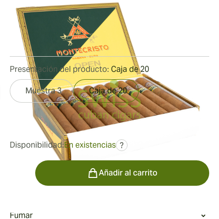
Medidor de anillo:
54
Longitud:
150 mm / 5.9 pulgadas
5
Reseñas
Presentación del producto:
Caja de 20
Muestra 3
Caja de 20
fue
347,95 €
260,75 €
Disponibilidad:
En existencias
?
Cantidad
Añadir al carrito
Fumar