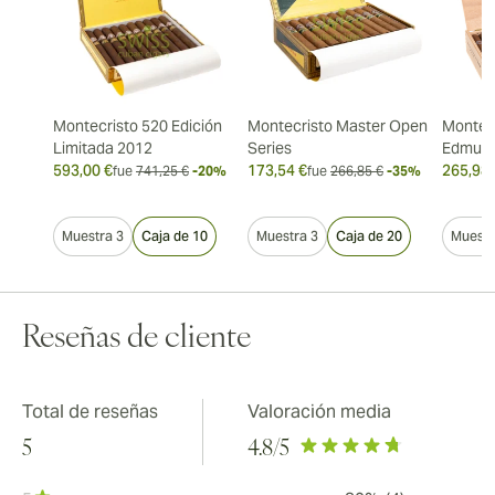
Montecristo 520 Edición
Montecristo Master Open
Montecr
Limitada 2012
Series
Edmun
593,00 €
173,54 €
265,98 
fue
741,25 €
-20%
fue
266,85 €
-35%
Muestra 3
Caja de 10
Muestra 3
Caja de 20
Muestr
Reseñas de cliente
Total de reseñas
Valoración media
5
4.8
/5