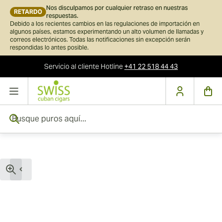
Nos disculpamos por cualquier retraso en nuestras
RETARDO
respuestas.
Debido a los recientes cambios en las regulaciones de importación en
algunos países, estamos experimentando un alto volumen de llamadas y
correos electrónicos. Todas las notificaciones sin excepción serán
respondidas lo antes posible.
Servicio al cliente
Hotline
+41 22 518 44 43
Ir al contenido
Busque puros aquí...