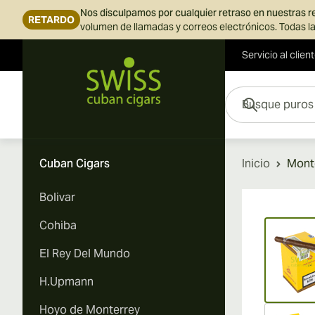
Nos disculpamos por cualquier retraso en nuestras 
RETARDO
volumen de llamadas y correos electrónicos. Todas la
Servicio al clien
Ir al contenido
Busque puros aquí...
Cuban Cigars
Inicio
Monte
Bolivar
Vi
Cohiba
El Rey Del Mundo
H.Upmann
Hoyo de Monterrey
Vi