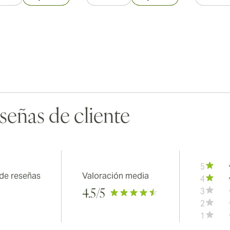
señas de cliente
5
 de reseñas
Valoración media
4
3
4.5
/5
2
1