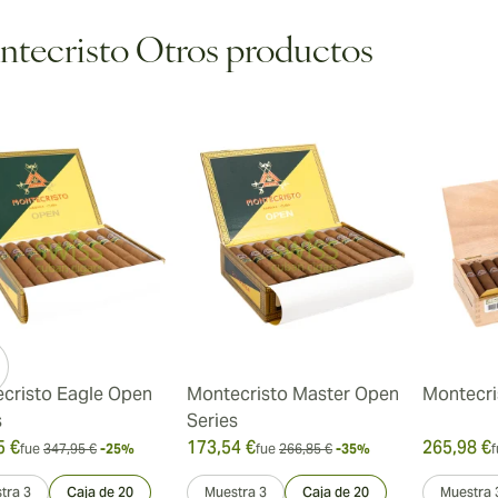
tecristo Otros productos
cristo Eagle Open
Montecristo Master Open
Montecri
s
Series
5 €
173,54 €
265,98 €
fue
347,95 €
-25%
fue
266,85 €
-35%
f
tra 3
Caja de 20
Muestra 3
Caja de 20
Muestra 