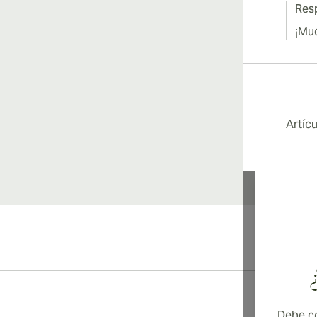
Resp
¡Mu
Artíc
Debe co