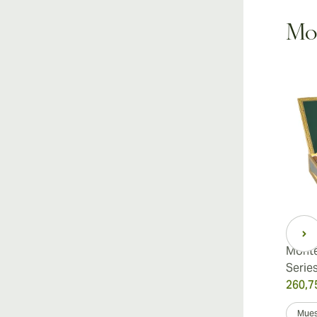
Mon
Montecristo 520 Edición
Monte
Limitada 2012
Serie
593,00 €
260,7
fue
741,25 €
-20%
Muestra 3
Caja de 10
Mues