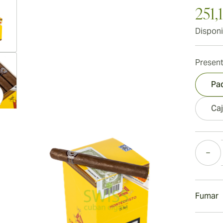
251,
Disponi
ew larger image
Present
Pa
Caj
ew larger image
Cantida
ew larger image
Fumar
Fumar u