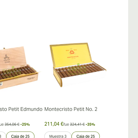
sto Petit Edmundo
Montecristo Petit No. 2
Montecristo 
Añejados
211,04 €
467,42 €
ue
354,06 €
-25%
fue
324,41 €
-35%
fue
5
3
Caja de 25
Muestra 3
Caja de 25
Muestra 3