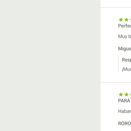
Perfe
Muy 
Migue
Resp
¡Mu
PARA
Haban
RORO