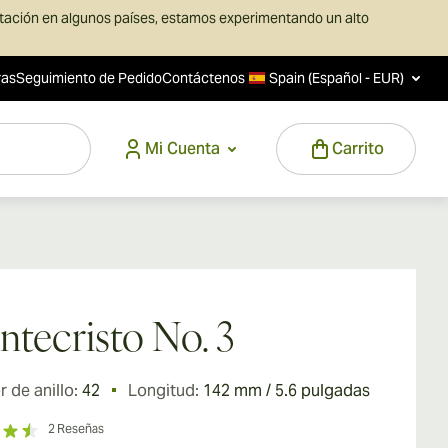
rtación en algunos países, estamos experimentando un alto
ras
Seguimiento de Pedido
Contáctenos
Spain (Español - EUR)
Mi Cuenta
Carrito
tecristo No. 3
 de anillo:
42
Longitud:
142 mm / 5.6 pulgadas
2
Reseñas