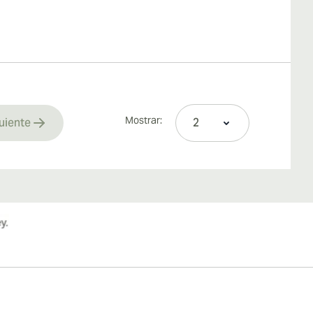
Mostrar:
uiente
rrently reading page