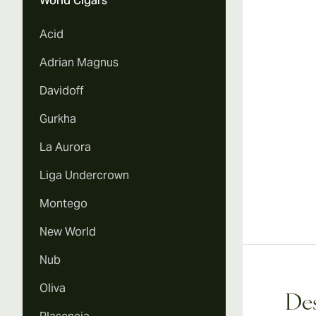
World Cigars
Vi
Acid
Adrian Magnus
Davidoff
Vi
Gurkha
La Aurora
Liga Undercrown
Vi
Montego
New World
Nub
Oliva
Des