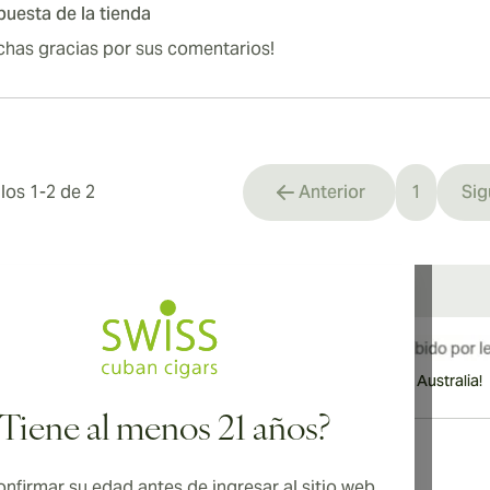
uesta de la tienda
chas gracias por sus comentarios!
ulos
1
-
2
de
2
Anterior
1
Sig
You're cu
¡Envío internacional disponible a Canadá, Reino Unido y Australia!
¿Tiene al menos 21 años?
nfirmar su edad antes de ingresar al sitio web.