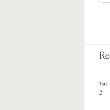
Re
Total
2