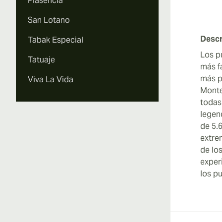
Plasencia
San Lotano
Descr
Tabak Especial
Los p
Tatuaje
más f
más p
Viva La Vida
Monte
todas
legen
de 5.
extre
de lo
exper
los p