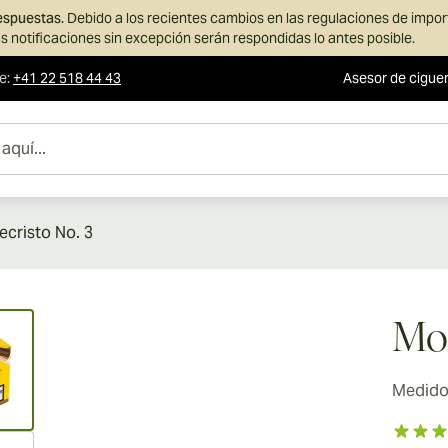
respuestas.
Debido a los recientes cambios en las regulaciones de impo
s notificaciones sin excepción serán respondidas lo antes posible.
te
:
+41 22 518 44 43
Asesor de cigue
cristo No. 3
ew larger image
Mon
Medidor
ew larger image