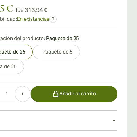
15 €
fue
313,94 €
bilidad:
En existencias
?
ación del producto:
Paquete de 25
quete de 25
Paquete de 5
a de 25
d
Añadir al carrito
n Montecristo No. 3