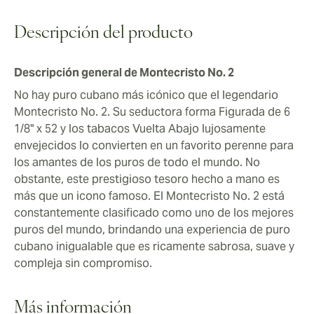
puros Montecristo No. 2.
amantes de los puros la saboreen. Disfrute del
Montecristo No. 2 con cualquier bebida de primera
Descripción del producto
categoría, incluyendo coñac, ron, whisky y ginebra.
Descripción general de Montecristo No. 2
No hay puro cubano más icónico que el legendario
Montecristo No. 2. Su seductora forma Figurada de 6
1/8" x 52 y los tabacos Vuelta Abajo lujosamente
envejecidos lo convierten en un favorito perenne para
los amantes de los puros de todo el mundo. No
obstante, este prestigioso tesoro hecho a mano es
más que un icono famoso. El Montecristo No. 2 está
constantemente clasificado como uno de los mejores
puros del mundo, brindando una experiencia de puro
cubano inigualable que es ricamente sabrosa, suave y
compleja sin compromiso.
Más información