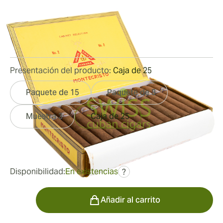
Medidor de anillo:
52
Longitud:
155 mm / 6.1 pulgadas
2
Reseñas
Presentación del producto:
Caja de 25
Paquete de 15
Paquete de 3
Muestra 3
Caja de 25
fue
431,67 €
323,53 €
Disponibilidad:
En existencias
?
Cantidad
Añadir al carrito