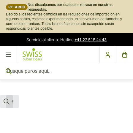
Nos disculpamos por cualquier retraso en nuestras
RETARDO
respuestas.
Debido a los recientes cambios en las regulaciones de importación en
algunos países, estamos experimentando un alto volumen de llamadas y
correos electrónicos. Todas las notificaciones sin excepción serán
respondidas lo antes posible.
Servicio al cliente
Hotline
+41 22 518 44 43
Ir al contenido
Busque puros aquí...