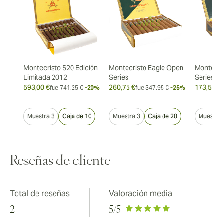
Montecristo 520 Edición
Montecristo Eagle Open
Montec
Limitada 2012
Series
Series
593,00 €
260,75 €
173,54 
fue
741,25 €
-20%
fue
347,95 €
-25%
Muestra 3
Caja de 10
Muestra 3
Caja de 20
Muestr
Reseñas de cliente
Total de reseñas
Valoración media
2
5
/5