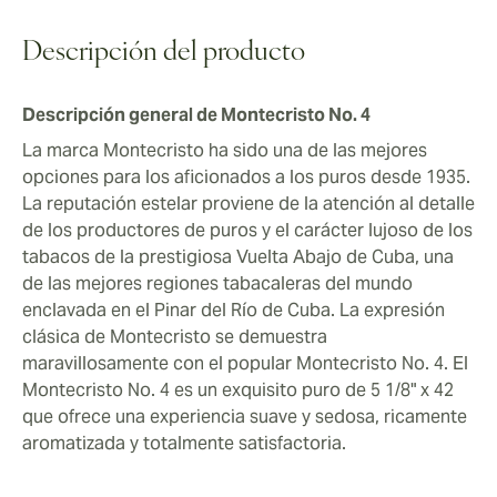
sea a su salón de puros local, a la ciudad o en viajes
puro, desde conocedores experimentados hasta
prolongados.
aquellos que buscan llevar su fumado de puros casual
Descripción del producto
al siguiente nivel.
Descripción general de Montecristo No. 4
La marca Montecristo ha sido una de las mejores
opciones para los aficionados a los puros desde 1935.
La reputación estelar proviene de la atención al detalle
de los productores de puros y el carácter lujoso de los
tabacos de la prestigiosa Vuelta Abajo de Cuba, una
de las mejores regiones tabacaleras del mundo
enclavada en el Pinar del Río de Cuba. La expresión
clásica de Montecristo se demuestra
maravillosamente con el popular Montecristo No. 4. El
Montecristo No. 4 es un exquisito puro de 5 1/8" x 42
que ofrece una experiencia suave y sedosa, ricamente
aromatizada y totalmente satisfactoria.