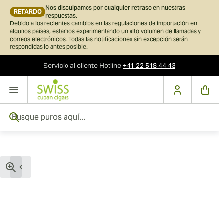
Nos disculpamos por cualquier retraso en nuestras
RETARDO
respuestas.
Debido a los recientes cambios en las regulaciones de importación en
algunos países, estamos experimentando un alto volumen de llamadas y
correos electrónicos. Todas las notificaciones sin excepción serán
respondidas lo antes posible.
Servicio al cliente
Hotline
+41 22 518 44 43
Ir al contenido
Busque puros aquí...