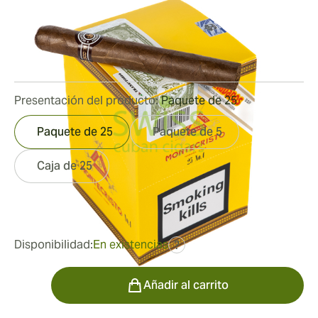
Medidor de anillo:
42
Longitud:
127 mm / 5 pulgadas
2
Reseñas
Presentación del producto:
Paquete de 25
Paquete de 25
Paquete de 5
Caja de 25
fue
235,46 €
188,36 €
Disponibilidad:
En existencias
?
Cantidad
Añadir al carrito