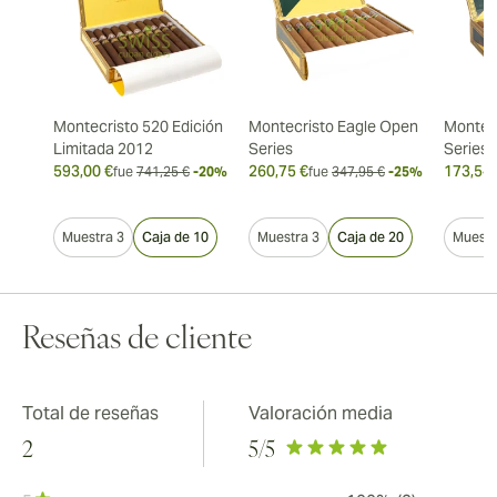
Montecristo 520 Edición
Montecristo Eagle Open
Montec
Limitada 2012
Series
Series
593,00 €
260,75 €
173,54 
fue
741,25 €
-20%
fue
347,95 €
-25%
Muestra 3
Caja de 10
Muestra 3
Caja de 20
Muestr
Reseñas de cliente
Total de reseñas
Valoración media
2
5
/5