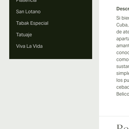
Plasencia
Descr
San Lotano
Si bi
Tabak Especial
Cuba,
de at
Tatuaje
apart
amant
Viva La Vida
conoc
como 
susta
simpl
los p
cebad
Belic