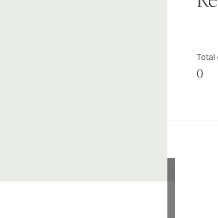
Re
Total
0