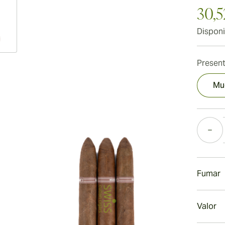
30,5
Disponi
Present
Mu
Cantida
Fumar
Fumar 
Valor
El Sanc