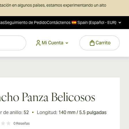
rtación en algunos países, estamos experimentando un alto
ras
Seguimiento de Pedido
Contáctenos
Spain (Español - EUR)
Mi Cuenta
Carrito
cho Panza Belicosos
 de anillo:
52
Longitud:
140 mm / 5.5 pulgadas
0
Reseñas