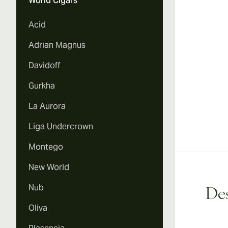
World Cigars
Acid
Adrian Magnus
Davidoff
Gurkha
La Aurora
Liga Undercrown
Montego
New World
Nub
Des
Oliva