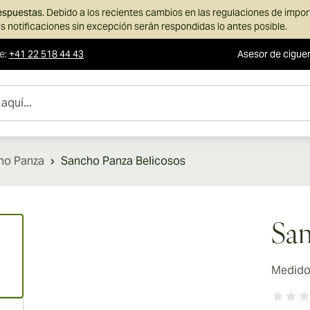
respuestas.
Debido a los recientes cambios en las regulaciones de impo
s notificaciones sin excepción serán respondidas lo antes posible.
te
:
+41 22 518 44 43
Asesor de cigue
ho Panza
Sancho Panza Belicosos
ew larger image
San
Medidor
ew larger image