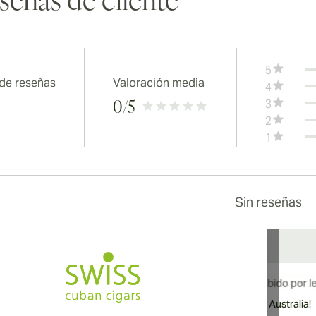
señas de cliente
5
 de reseñas
Valoración media
4
3
0
/5
2
1
Sin reseñas
¡Envío internacional disponible a Canadá, Reino Unido y Australia!