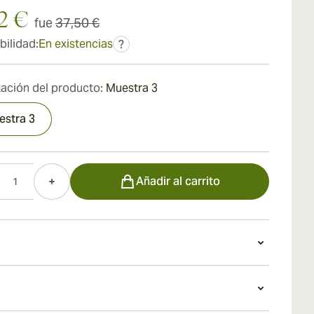
2 €
fue
37,50 €
bilidad:
En existencias
?
ación del producto:
Muestra 3
estra 3
d
Añadir al carrito
un Sancho Panza Belicosos
ho Panza Belicosos es un figurado tentador