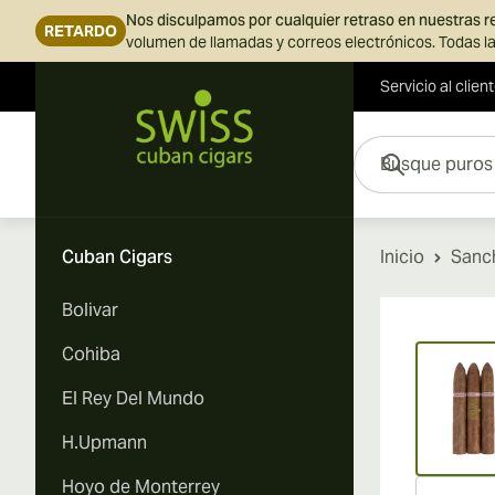
Nos disculpamos por cualquier retraso en nuestras 
RETARDO
volumen de llamadas y correos electrónicos. Todas la
Servicio al clien
Ir al contenido
Busque puros aquí...
Cuban Cigars
Inicio
Sanc
Bolivar
Vi
Cohiba
El Rey Del Mundo
H.Upmann
Hoyo de Monterrey
Vi