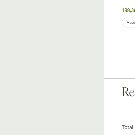
188,3
Mues
Re
Total