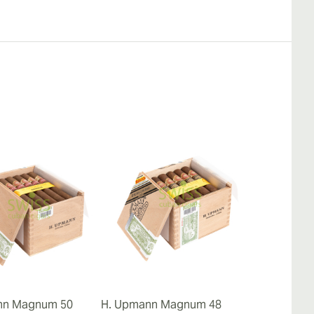
nn Magnum 50
H. Upmann Magnum 48
H. Upmann 