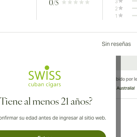
3
0
/5
2
1
Sin reseñas
¡Envío internacional disponible a Canadá, Reino Unido y Australia!
¿Tiene al menos 21 años?
nfirmar su edad antes de ingresar al sitio web.
Dirección