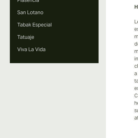
Plasencia
H
San Lotano
L
Tabak Especial
e
m
Tatuaje
d
Viva La Vida
m
i
c
a
t
e
C
h
s
a