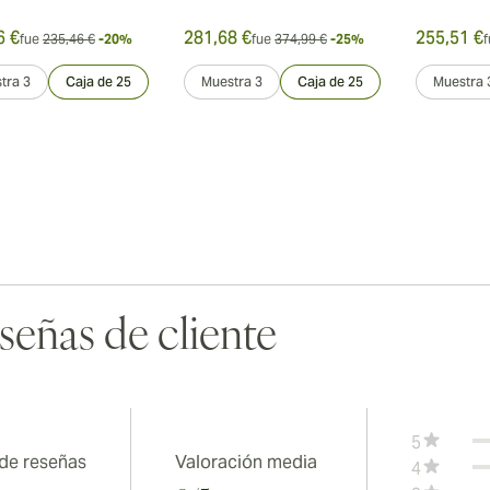
6 €
281,68 €
255,51 €
fue
235,46 €
-20%
fue
374,99 €
-25%
f
tra 3
Caja de 25
Muestra 3
Caja de 25
Muestra 
señas de cliente
5
 de reseñas
Valoración media
4