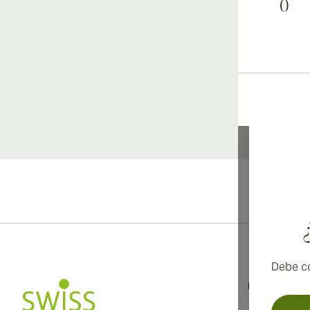
0
Debe co
Información