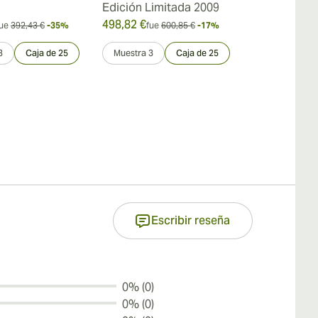
Edición Limitada 2009
498,82 €
242,43 €
ue
392,43 €
-35%
fue
600,85 €
-17%
fue
3
3
Caja de 25
Muestra 3
Caja de 25
Muestra 3
Escribir reseña
0% (0)
0% (0)