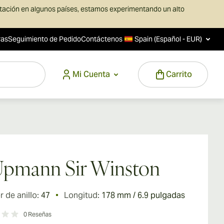
rtación en algunos países, estamos experimentando un alto
ras
Seguimiento de Pedido
Contáctenos
Spain (Español - EUR)
Mi Cuenta
Carrito
Upmann Sir Winston
 de anillo:
47
Longitud:
178 mm / 6.9 pulgadas
0
Reseñas