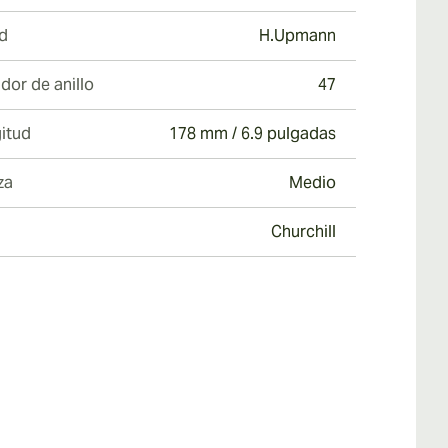
d
H.Upmann
dor de anillo
47
itud
178 mm / 6.9 pulgadas
za
Medio
Churchill