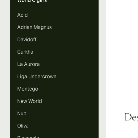
World Cigars
Acid
Adrian Magnus
Davidoff
Gurkha
La Aurora
Liga Undercrown
Montego
New World
Nub
Des
Oliva