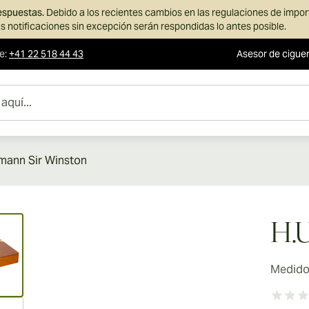
respuestas.
Debido a los recientes cambios en las regulaciones de impo
s notificaciones sin excepción serán respondidas lo antes posible.
te
:
+41 22 518 44 43
Asesor de cigue
mann Sir Winston
ew larger image
H.
Medidor
ew larger image