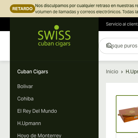
Nos disculpamos por cualquier retraso en nuestras 
RETARDO
volumen de llamadas y correos electrónicos. Todas la
Servicio al clien
Ir al contenido
Busque puros aquí...
Cuban Cigars
Inicio
H.Up
Bolivar
Vi
Cohiba
El Rey Del Mundo
H.Upmann
Hoyo de Monterrey
Vi