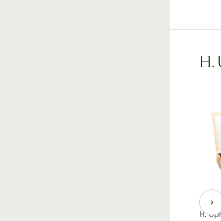
H.
H. Up